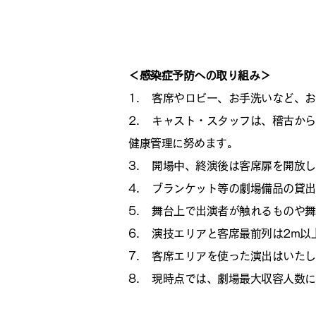
＜感染症予防への取り組み＞
1. 客席やロビー、お手洗いなど、
2. キャスト・スタッフは、稽古か
健康管理に努めます。
3. 開場中、終演後は客席扉を開放
4. ブランケット等の劇場備品の貸
5. 舞台上で出演者が触れるものや
6. 演技エリアと客席最前列は2m
7. 客席エリアを使った演出はいた
8. 現時点では、劇場最大収容人数