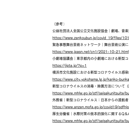
〔参考〕
公益社団法人全国公立文化施設協会｜劇場、音楽堂
https://www.zenkoubun.jp/covid_19/files/10
緊急事態舞台芸術ネットワーク｜舞台芸術公演にお
https://www.jpasn.net/cn1/2021-10-21.html
小劇場協議会｜東京都内の小劇場における新型コロ
https://jipta.jp/?p=1
横浜市文化施設における新型コロナウイルス感染
https://www.city.yokohama.lg.jp/kanko-bun
新型コロナウイルスの消毒・除菌方法について（
https://www.mhlw.go.jp/stf/seisakunitsuite
外務省｜新型コロナウイルス：日本からの渡航
https://www.anzen.mofa.go.jp/covid19/pdfhis
厚生労働省｜水際対策の抜本的強化に関するQ＆
https://www.mhlw.go.jp/stf/seisakunitsuite