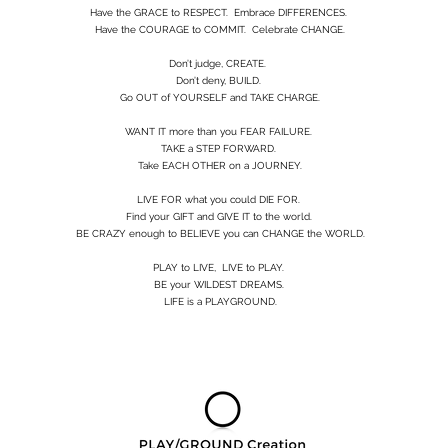
Have the GRACE to RESPECT. Embrace DIFFERENCES.
Have the COURAGE to COMMIT. Celebrate CHANGE.
Don’t judge, CREATE.
Don’t deny, BUILD.
Go OUT of YOURSELF and TAKE CHARGE.
WANT IT more than you FEAR FAILURE.
TAKE a STEP FORWARD.
Take EACH OTHER on a JOURNEY.
LIVE FOR what you could DIE FOR.
Find your GIFT and GIVE IT to the world.
BE CRAZY enough to BELIEVE you can CHANGE the WORLD.
PLAY to LIVE, LIVE to PLAY.
BE your WILDEST DREAMS.
LIFE is a PLAYGROUND.