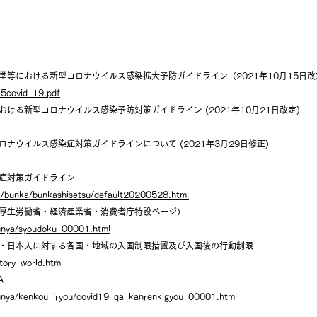
等における新型コロナウイルス感染拡大予防ガイドライン（2021年10月15日改
15covid_19.pdf
ける新型コロナウイルス感染予防対策ガイドライン (2021年10月21日改定)
ナウイルス感染症対策ガイドラインについて (2021年3月29日修正)
症対策ガイドライン
ka/bunka/bunkashisetsu/default20200528.html
厚生労働省・経済産業省・消費者庁特設ページ）
/bunya/syoudoku_00001.html
者・日本人に対する各国・地域の入国制限措置及び入国後の行動制限
tory_world.html
A
/bunya/kenkou_iryou/covid19_qa_kanrenkigyou_00001.html