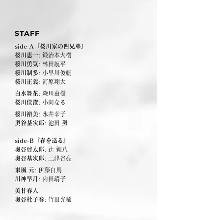
STAFF
side-A『桜川家の四兄弟』
桜川恵一
:
鍛治本大樹
桜川勇気
:
林
田航平
桜川制多
:
小早川俊輔
桜川正義
:
河原翔太
白水舞花
: 森川由樹
桜川佳澄
: 小向なる
桜川裕美
: 永井幸子
奥谷基次郎
: 池田 努
side-B『春を送る』
奥谷曾太郎
:
辻 親八
奥谷基次郎
:
三津谷亮
東風 元
:
伊藤白馬
川神早月
:
内田靖子
美甘春人
奥谷杜子春
: 竹田光稀