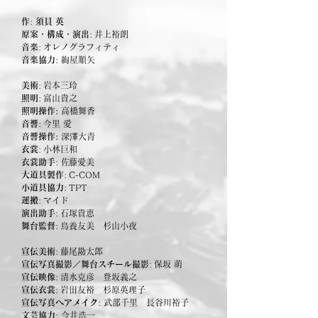
作
:
須貝 英
原案・構成・
演出
:
井上裕朗
音楽
:
オレノグラフィティ
音楽協力
: 絢屋順矢
美術
:
岩本三玲
照明
:
富山貴之
照明操作:
高橋舞香
音響
:
今里 愛
音響操作:
深澤大青
衣裳
:
小林巨和
衣裳
助手
:
佐藤愛美
大道具製作
:
C-COM
小道具協力
:
TPT
運搬
:
マイド
演出助手
:
石塚貴恵
舞台監督
:
鳥養友美
杉山小夜
宣伝美術
:
藤尾勘太郎
宣伝写真撮影／舞台スチール撮影
:
保坂 萌
宣伝映像
:
清水克彦 登坂義之
宣伝衣裳
:
岩田友裕 杉原英理子
宣伝写真ヘアメイク
: 武部千里 長谷川裕子
文芸協力
: 今井浩一