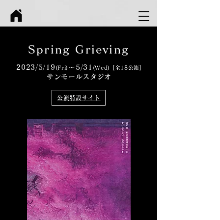
Spring Grieving
2023/5/19
〜
5
/31
(
Fri
)
(
Wed) [
全18公演]
サンモールスタジオ
公演特設サイト