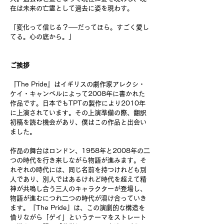
在は未来の亡霊として過去に姿を現わす。
「変化って信じる？──だってほら。すごく愛し
てる。心の底から。」
ご挨拶
『The Pride』はイギリスの劇作家アレクシ・
ケイ・キャンベルによって2008年に書かれた
作品です。日本でもTPTの製作により2010年
に上演されています。その上演準備の際、翻訳
初稿を読む機会があり、僕はこの作品と出会い
ました。
作品の舞台はロンドン、1958年と2008年の二
つの時代を行き来しながら物語が進みます。そ
れぞれの時代には、同じ名前を持つけれども別
人であり、別人ではあるけれど時代を超えて精
神が共鳴し合う三人のキャラクターが登場し、
物語が進むにつれ二つの時代が溶け合っていき
ます。『The Pride』は、この演劇的な構造を
借りながら「ゲイ」というテーマをストレート