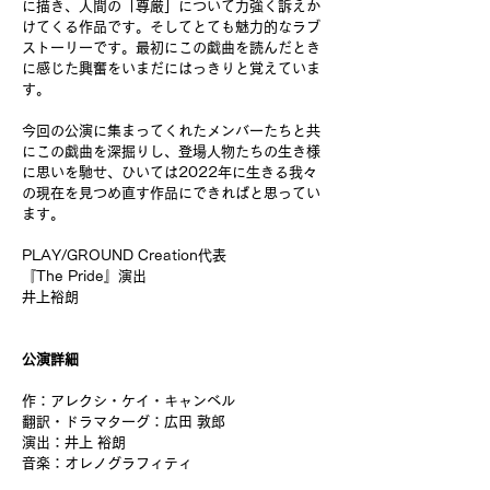
に描き、人間の「尊厳」について力強く訴えか
けてくる作品です。そしてとても魅力的なラブ
ストーリーです。最初にこの戯曲を読んだとき
に感じた興奮をいまだにはっきりと覚えていま
す。
今回の公演に集まってくれたメンバーたちと共
にこの戯曲を深掘りし、登場人物たちの生き様
に思いを馳せ、ひいては2022年に生きる我々
の現在を見つめ直す作品にできればと思ってい
ます。
PLAY/GROUND Creation代表
『The Pride』演出
井上裕朗
公演詳細
作：アレクシ・ケイ・キャンベル
翻訳・ドラマターグ：広田 敦郎
演出：井上 裕朗
音楽：オレノグラフィティ